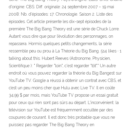
d'origine: CBS: Diff. originale: 24 septembre 2007 – 19 mai
2008: Nb. d'épisodes: 17: Chronologie. Saison 2. Liste des
épisodes. Cet article présente les dix-sept épisodes de la
première The Big Bang Theory est une série de Chuck Lorre.
Autant vous dire que pour l’évolution des personnages, on
repassera. Hormis quelques petits changements, la série
ressemble peu ou prou à La Théorie du Big Bang. 514 likes · 1
talking about this. Hubert Reeves (Astronome, Physicien,
Scientifique ): " Regarder "loin", c'est regarder "tôt"." Un autre
endroit où vous pouvez regarder la théorie du Big Bangest sur
YouTube TV. Google a réussi à obtenir un contrat avec CBS, et
c’est un peu moins cher que Hulu avec Live TV. Il en coûte
34,99 $ par mois, mais YouTube TV propose un essai gratuit
pour ceux qui n’en sont pas sûrs au départ. L'inconvénient: la
télévision sur YouTube est fréquemment occultée par des
coupures de courant. Il est donc très probable que vous ne
puissiez pas regarder The Big Bang Theory en