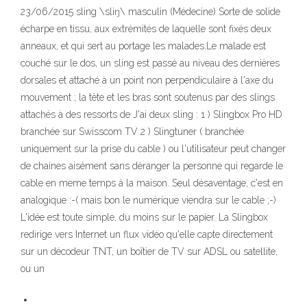
23/06/2015 sling \sliŋ\ masculin (Médecine) Sorte de solide
écharpe en tissu, aux extrémités de laquelle sont fixés deux
anneaux, et qui sert au portage les malades.Le malade est
couché sur le dos, un sling est passé au niveau des dernières
dorsales et attaché à un point non perpendiculaire à l'axe du
mouvement ; la tête et les bras sont soutenus par des slings
attachés à des ressorts de J'ai deux sling : 1 ) Slingbox Pro HD
branchée sur Swisscom TV 2 ) Slingtuner ( branchée
uniquement sur la prise du cable ) ou l'utilisateur peut changer
de chaines aisément sans déranger la personne qui regarde le
cable en meme temps à la maison. Seul désaventage, c'est en
analogique :-( mais bon le numérique viendra sur le cable ;-)
L'idée est toute simple, du moins sur le papier. La Slingbox
redirige vers Internet un flux vidéo qu'elle capte directement
sur un décodeur TNT, un boîtier de TV sur ADSL ou satellite,
ou un