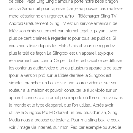
de bébé.. Papa Ling Ling d’amour a porté notre bébé dragon
dès sa 2eme nuit pour l’apaiser (car je ne pouvais pas me lever
merci césarienne en urgence). 9/10 - Télécharger Sling TV
Android Gratuitement. Sling TV est un service américain de
télévision émis seulement par Internet légal et payant, avec
plus de cent chaînes à regarder et pour tous les publics. Si
vous nous lisez depuis les Etats-Unis et vous ne regardez
plus la télé de façon La Slingbox est un appareil atypique
relativement peu connu. Ce petit boitier est capable de diffuser
les contenus audio/vidéo d'un ou plusieurs appareils de salon
(pour la version pro) sur le L’idée derrière la Slingbox est
simple : brancher un boitier sur une source vidéo et sur son
routeur à la maison et pouvoir consulter le flux vidéo sur un
appareil connecté à internet peu importe où l’on se trouve dans
le monde et le type d’appareil que l’on utilise.. Après avoir
utilisé la Slingbox Pro HD durant un peu plus d’un an, Sling
Media nous a proposé de tester 2. Pour ma sling box, je peux
voir l'image via internet, sur mon iPad par exemple ou avec le